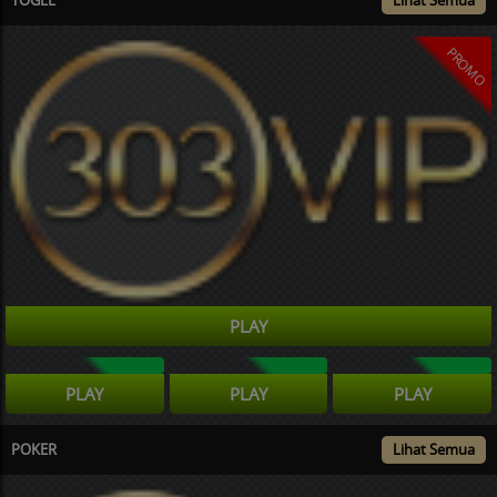
PROMO
PLAY
NEW
NEW
NEW
PLAY
PLAY
PLAY
POKER
Lihat Semua