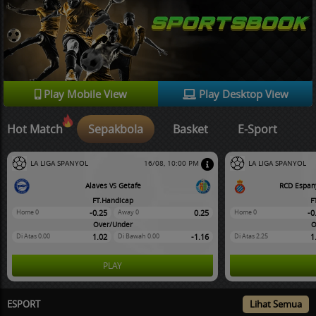
Play Mobile View
Play Desktop View
Hot Match
Sepakbola
Basket
E-Sport
LA LIGA SPANYOL
16/08, 10:00 PM
LA LIGA SPANYOL
Alaves
Getafe
RCD Espan
VS
FT.Handicap
F
-0.25
0.25
-0
Home 0
Away 0
Home 0
Over/Under
O
1.02
-1.16
1
Di Atas 0.00
Di Bawah 0.00
Di Atas 2.25
PLAY
ESPORT
Lihat Semua