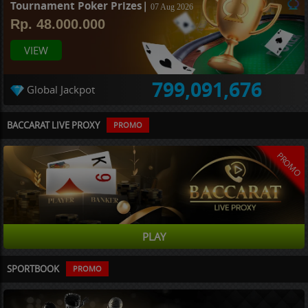
Tournament Poker Prizes|
07 Aug 2026
Rp. 48.000.000
VIEW
799,091,676
Global Jackpot
BACCARAT LIVE PROXY
PROMO
PROMO
PLAY
SPORTBOOK
PROMO