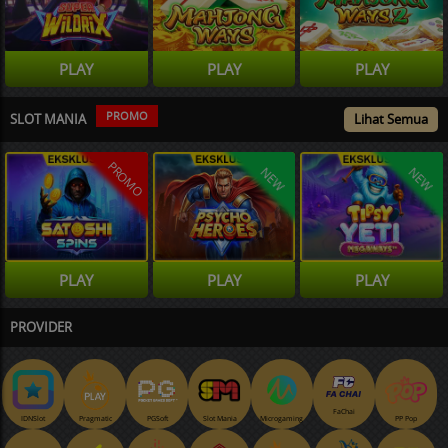
PROMO
SLOT MANIA
Lihat Semua
PROMO
NEW
NEW
PLAY
PLAY
PLAY
PROVIDER
FaChai
IDNSlot
Pragmatic
PGSoft
Slot Mania
Microgaming
PP Pop
JDB
Habanero
Spadegaming
PP 98% RTP
Penguin King
Jili Gaming
No Limit City