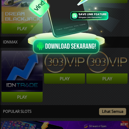
IDNMAX
PLAY
PLAY
PLAY
POPULAR SLOTS
Lihat Semua