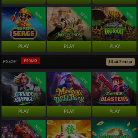
PLAY
PLAY
PLAY
PROMO
PGSOFT
Lihat Semua
NEW
NEW
NEW
PLAY
PLAY
PLAY
NEW
PLAY
PLAY
PLAY