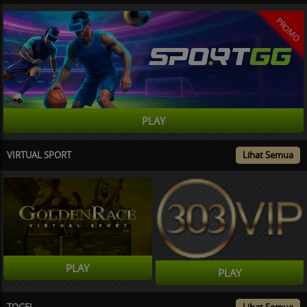
PROMO
PLAY
VIRTUAL SPORT
Lihat Semua
PLAY
PLAY
TOGEL
Lihat Semua