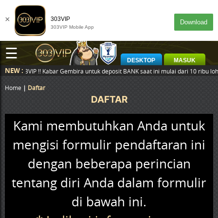
×
303VIP
Download
303VIP Mobile App
☰
DESKTOP
MASUK
NEW :
ng di 303VIP !! Kabar Gembira untuk deposit BANK saat ini mulai dari 10 rib
Home
Daftar
DAFTAR
Kami membutuhkan Anda untuk
mengisi formulir pendaftaran ini
dengan beberapa perincian
tentang diri Anda dalam formulir
di bawah ini.